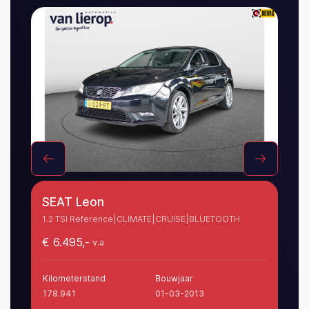
Heeft u al een account?
SEAT Leon
Toy
1.2 TSI Reference|CLIMATE|CRUISE|BLUETOOTH
Tour
OND
€ 6.495,-
v.a
€ 1
Kilometerstand
Bouwjaar
Kilo
178.941
01-03-2013
70.