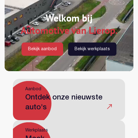
Welkom bij
Automotive van Lierop.
Bekijk aanbod
Bekijk werkplaats
Heeft u al een account?
Aanbod
Ontdek onze nieuwste
auto's
Wachtwoord vergeten?
Werkplaats