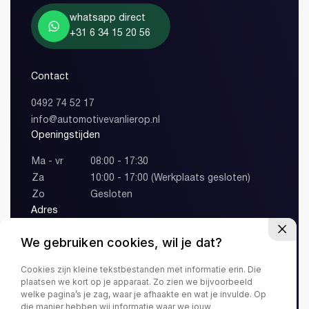
whatsapp direct
+31 6 34 15 20 56
Contact
0492 74 52 17
info@automotivevanlierop.nl
Openingstijden
Ma - vr
08:00 - 17:30
Za
10:00 - 17:00 (Werkplaats gesloten)
Zo
Gesloten
Adres
Lange Vonder 1
We gebruiken cookies, wil je dat?
5741 TT Beek en Donk
Cookies zijn kleine tekstbestanden met informatie erin. Die
plaatsen we kort op je apparaat. Zo zien we bijvoorbeeld
welke pagina’s je zag, waar je afhaakte en wat je invulde. Op
Privacy
Algemene
die manier hebben wij informatie waar we jouw