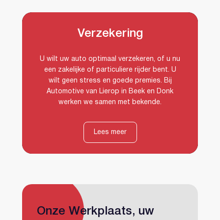
Verzekering
U wilt uw auto optimaal verzekeren, of u nu
een zakelijke of particuliere rijder bent. U
wilt geen stress en goede premies. Bij
Verzekering
Automotive van Lierop in Beek en Donk
werken we samen met bekende.
Heeft u al een account?
Lees meer
Vestuur
Onze Werkplaats, uw