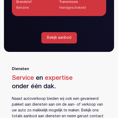
Brandstof
Transmissie
Bran
Benzine
Handgeschakeld
Hybr
Bekijk aanbod
Diensten
Service
en
expertise
Account aanmaken
onder één dak.
Naast autoverkoop bieden wij ook een gevarieerd
pakket aan diensten aan om de aan- of verkoop van
uw auto zo makkelijk mogelijk te maken. Bekijk ons
totale aanbod aan diensten en neem gerust contact