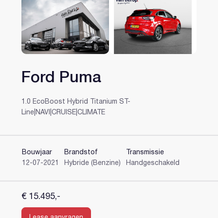
Ford Puma
Heeft u al een account?
1.0 EcoBoost Hybrid Titanium ST-
Line|NAVI|CRUISE|CLIMATE
Bouwjaar
Brandstof
Transmissie
12-07-2021
Hybride (Benzine)
Handgeschakeld
€ 15.495,-
Lease aanvragen