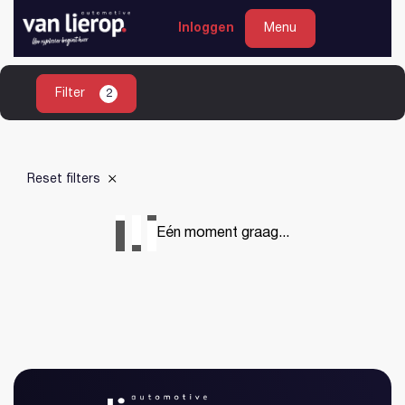
Heeft u geen account?
Registreren
Inloggen
Inloggen
Menu
Filter
2
Home
Aanbod
Reset filters
Diensten
Garantie
Eén moment graag...
Werkplaats
Over ons
Contact