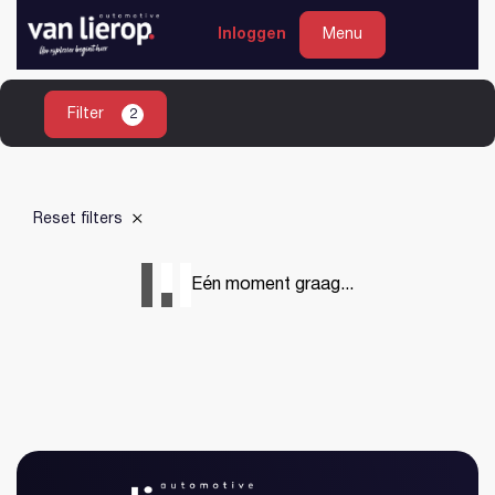
Heeft u geen account?
Registreren
Inloggen
Inloggen
Menu
Filter
2
Home
Aanbod
Reset filters
Diensten
Garantie
Eén moment graag...
Werkplaats
Over ons
Contact