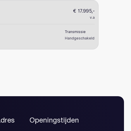
€ 17.995,-
Peugeot 3
v.a
1.2 PureTech Al
Transmissie
Kilometerstand
Handgeschakeld
92.281
dres
Openingstijden