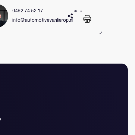
0492 74 52 17
nmaken
info@automotivevanlierop.nl
?