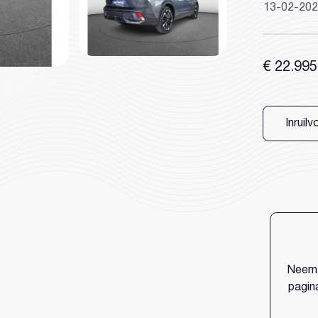
13-02-20
€ 22.995
Heeft u al een 
Inruilv
unt
Neem 
pagina