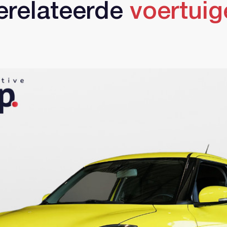
erelateerde
voertuig
Account aanmaken