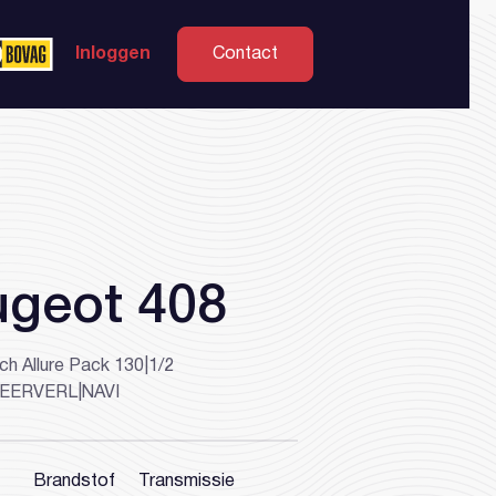
Inloggen
Contact
geot 408
ch Allure Pack 130|1/2
EERVERL|NAVI
Brandstof
Transmissie