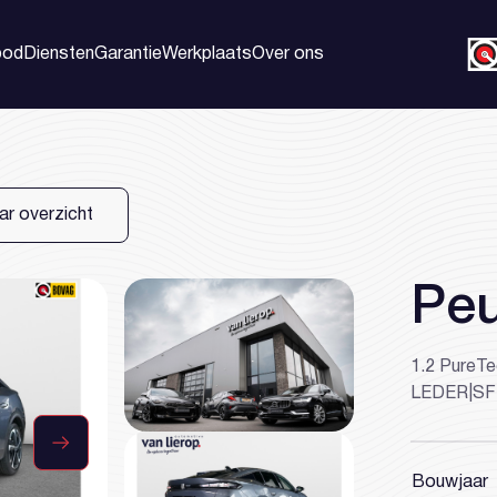
bod
Diensten
Garantie
Werkplaats
Over ons
Home
Aanbod
ar overzicht
Diensten
Peu
Garantie
Werkplaats
1.2 PureTe
LEDER|SF
Over ons
Contact
Bouwjaar