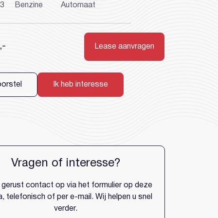
23
Benzine
Automaat
,-
Lease aanvragen
account?
oorstel
Ik heb interesse
Vragen of interesse?
gerust contact op via het formulier op deze
, telefonisch of per e-mail. Wij helpen u snel
verder.
Wachtwoord vergeten?