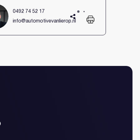
0492 74 52 17
nmaken
info@automotivevanlierop.nl
?