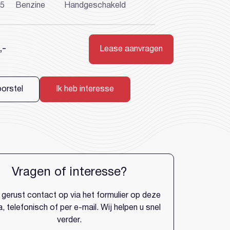
15
Benzine
Handgeschakeld
,-
Lease aanvragen
account?
oorstel
Ik heb interesse
Vragen of interesse?
gerust contact op via het formulier op deze
, telefonisch of per e-mail. Wij helpen u snel
verder.
Wachtwoord vergeten?