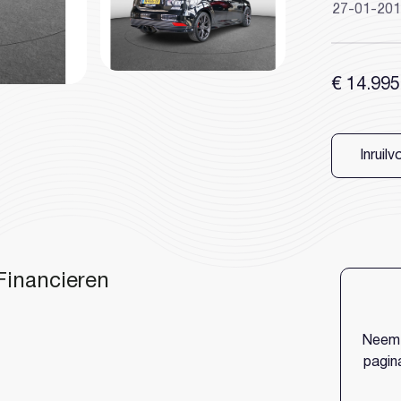
27-01-20
€ 14.995
Heeft u al een 
Inruilv
unt
Financieren
Neem 
pagina