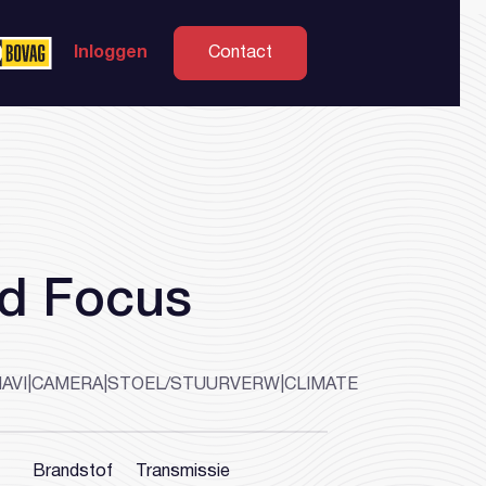
Inloggen
Contact
d Focus
NAVI|CAMERA|STOEL/STUURVERW|CLIMATE
Brandstof
Transmissie