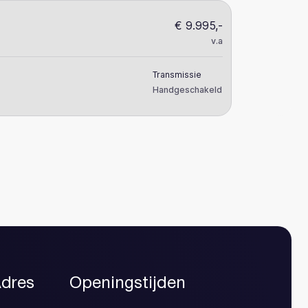
€ 9.995,-
Suzuki Swif
v.a
1.4 Sport Smart 
Transmissie
Kilometerstand
Handgeschakeld
49.119
dres
Openingstijden