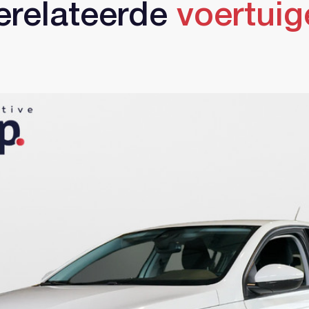
erelateerde
voertuig
Account aanmaken