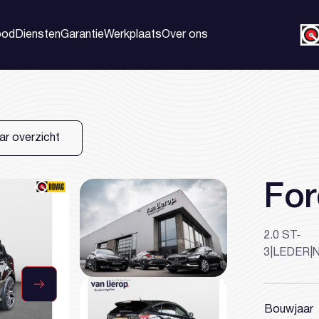
bod
Diensten
Garantie
Werkplaats
Over ons
Home
Aanbod
ar overzicht
Diensten
For
Garantie
Werkplaats
2.0 ST-
3|LEDER|
Over ons
Contact
Bouwjaar