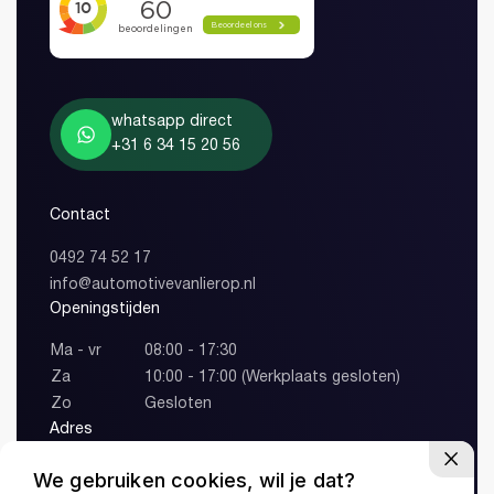
whatsapp direct
+31 6 34 15 20 56
Contact
0492 74 52 17
info@automotivevanlierop.nl
Openingstijden
Account aanmaken
Ma - vr
08:00 - 17:30
Za
10:00 - 17:00 (Werkplaats gesloten)
Zo
Gesloten
Adres
Lange Vonder 1
We gebruiken cookies, wil je dat?